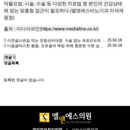
약물요법, 시술, 수술 등 다양한 치료법 중 본인의 건강상태
에 맞는 맞춤형 접근이 필요하다.(엘앤에스비뇨기과 이석재
원장)
출처 : 미디어파인(
https://www.mediafine.co.kr)
25.04.18
이전글
소변길 막는 전립선비대증, 수술 없는 유로리프트 일상에 지장 없어
25.04.18
다음글
따스한 봄철, 요로결석 예방 위해 충분한 수분 섭취 중요
댓글
0
댓글목록
등록된 댓글이 없습니다.
개인정보처리방침
/
서비스이용약관