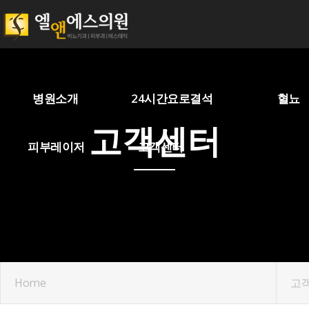
병원소개
24시간요로결석
혈뇨
고객센터
피부레이저
고객센터
Home
고