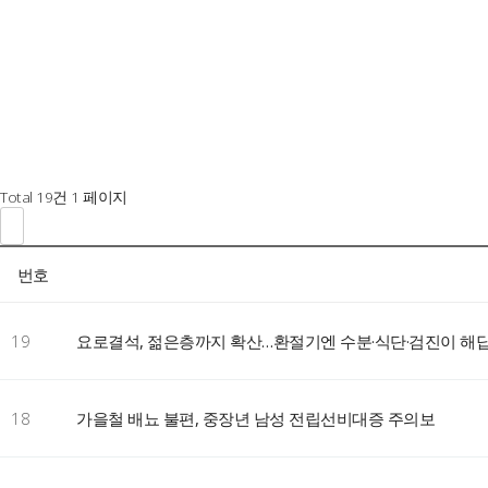
Total 19건
1 페이지
번호
19
요로결석, 젊은층까지 확산…환절기엔 수분·식단·검진이 해
18
가을철 배뇨 불편, 중장년 남성 전립선비대증 주의보