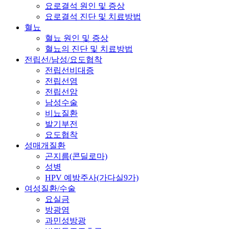
요로결석 원인 및 증상
요로결석 진단 및 치료방법
혈뇨
혈뇨 원인 및 증상
혈뇨의 진단 및 치료방법
전립선/남성/요도협착
전립선비대증
전립선염
전립선암
남성수술
비뇨질환
발기부전
요도협착
성매개질환
곤지름(콘딜로마)
성병
HPV 예방주사(가다실9가)
여성질환/수술
요실금
방광염
과민성방광