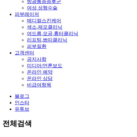
방광통증증후군
여성 성형수술
피부레이저
메디컬스킨케어
색소,제모클리닉
여드름,모공,흉터클리닉
리프팅,쁘띠클리닉
피부질환
고객센터
공지사항
미디어/언론보도
온라인 예약
온라인 상담
비급여항목
블로그
인스타
유튜브
전체검색