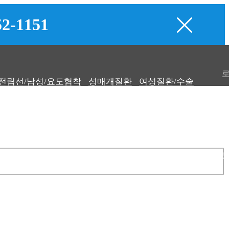
52-1151
전립선/남성/요도협착
성매개질환
여성질환/수술
피부레이저
고객센터