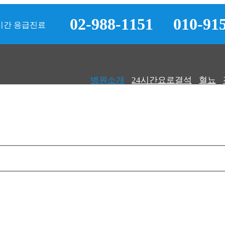
02-988-1151
010-91
시간 응급진료
병원소개
24시간요로결석
혈뇨