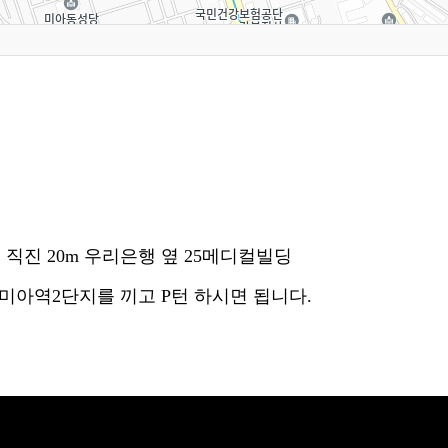
 직진 20m 우리은행 옆 25메디컬빌딩
프미아역2단지를 끼고 P턴 하시면 됩니다.