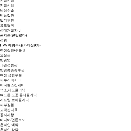
전립선염
전립선암
남성수술
비뇨질환
발기부전
요도협착
성매개질환
곤지름(콘딜로마)
성병
HPV 예방주사(가다실9가)
여성질환/수술
요실금
방광염
과민성방광
방광통증증후군
여성 성형수술
피부레이저
메디컬스킨케어
색소,제모클리닉
여드름,모공,흉터클리닉
리프팅,쁘띠클리닉
피부질환
고객센터
공지사항
미디어/언론보도
온라인 예약
온라인 상담