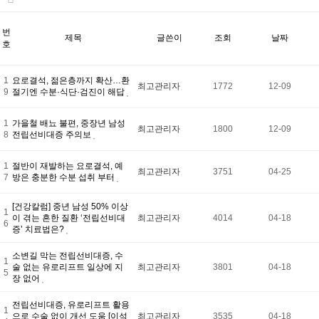
번
제목
글쓴이
조회
날짜
호
1
요로결석, 젊은층까지 확산…환
최고관리자
1772
12-09
9
절기엔 수분·식단·검진이 해답
1
가을철 배뇨 불편, 중장년 남성
최고관리자
1800
12-09
8
전립선비대증 주의보
1
절반이 재발하는 요로결석, 예
최고관리자
3751
04-25
7
방은 충분한 수분 섭취 부터
[건강칼럼] 중년 남성 50% 이상
1
이 겪는 흔한 질환 ‘전립선비대
최고관리자
4014
04-18
6
증’ 치료법은?
소변길 막는 전립선비대증, 수
1
술 없는 유로리프트 일상에 지
최고관리자
3801
04-18
5
장 없어
전립선비대증, 유로리프트 활용
1
으로 수술 없이 개선 도움 [이석
최고관리자
3535
04-18