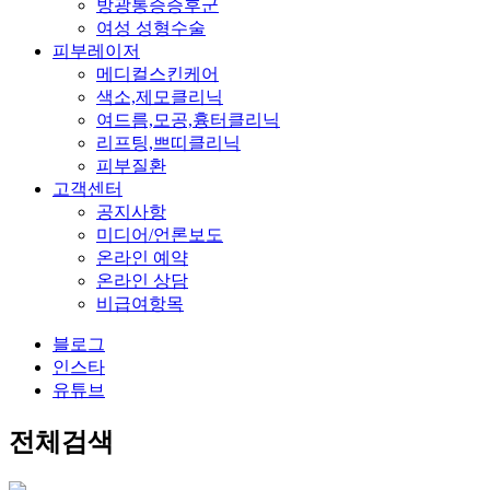
방광통증증후군
여성 성형수술
피부레이저
메디컬스킨케어
색소,제모클리닉
여드름,모공,흉터클리닉
리프팅,쁘띠클리닉
피부질환
고객센터
공지사항
미디어/언론보도
온라인 예약
온라인 상담
비급여항목
블로그
인스타
유튜브
전체검색