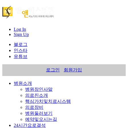
Log In
Sign Up
블로그
인스타
유튜브
로그인
회원가입
병원소개
병원장인사말
의료진소개
핵심가치및치료시스템
의료장비
병원둘러보기
예약및오시는길
24시간요로결석