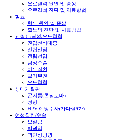
요로결석 원인 및 증상
요로결석 진단 및 치료방법
혈뇨
혈뇨 원인 및 증상
혈뇨의 진단 및 치료방법
전립선/남성/요도협착
전립선비대증
전립선염
전립선암
남성수술
비뇨질환
발기부전
요도협착
성매개질환
곤지름(콘딜로마)
성병
HPV 예방주사(가다실9가)
여성질환/수술
요실금
방광염
과민성방광