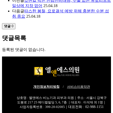
이전글
소변길 막는 전립선비대증, 수술 없는 유로리프트
일상에 지장 없어
25.04.18
다음글
따스한 봄철, 요로결석 예방 위해 충분한 수분 섭
취 중요
25.04.18
댓글
0
댓글목록
등록된 댓글이 없습니다.
개인정보처리방침
/
서비스이용약관
상호명 : 엘앤에스 비뇨기과 피부과 의원｜주소 : 서울시 강북구
도봉로 217 25 메디컬빌딩 5, 6, 7층 ｜대표자 : 이석재 외 1명｜
사업자등록번호 : 399-28-02085｜
대표전화 : 02-988-1151