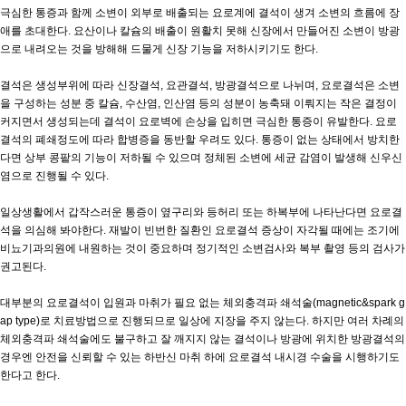
극심한 통증과 함께 소변이 외부로 배출되는 요로계에 결석이 생겨 소변의 흐름에 장
애를 초대한다. 요산이나 칼슘의 배출이 원활치 못해 신장에서 만들어진 소변이 방광
으로 내려오는 것을 방해해 드물게 신장 기능을 저하시키기도 한다.
결석은 생성부위에 따라 신장결석, 요관결석, 방광결석으로 나뉘며, 요로결석은 소변
을 구성하는 성분 중 칼슘, 수산염, 인산염 등의 성분이 농축돼 이뤄지는 작은 결정이
커지면서 생성되는데 결석이 요로벽에 손상을 입히면 극심한 통증이 유발한다. 요로
결석의 폐쇄정도에 따라 합병증을 동반할 우려도 있다. 통증이 없는 상태에서 방치한
다면 상부 콩팥의 기능이 저하될 수 있으며 정체된 소변에 세균 감염이 발생해 신우신
염으로 진행될 수 있다.
일상생활에서 갑작스러운 통증이 옆구리와 등허리 또는 하복부에 나타난다면 요로결
석을 의심해 봐야한다. 재발이 빈번한 질환인 요로결석 증상이 자각될 때에는 조기에
비뇨기과의원에 내원하는 것이 중요하며 정기적인 소변검사와 복부 촬영 등의 검사가
권고된다.
대부분의 요로결석이 입원과 마취가 필요 없는 체외충격파 쇄석술(magnetic&spark g
ap type)로 치료방법으로 진행되므로 일상에 지장을 주지 않는다. 하지만 여러 차례의
체외충격파 쇄석술에도 불구하고 잘 깨지지 않는 결석이나 방광에 위치한 방광결석의
경우엔 안전을 신뢰할 수 있는 하반신 마취 하에 요로결석 내시경 수술을 시행하기도
한다고 한다.