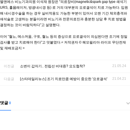
엘앤에스 비뇨기과의원 이석재 원장은 “의료장비(magnetic&spark gap type 쇄석기
URS, 홀뮴레이저, 방광내시경 등) 로 거의 대부분의 요로결석이 치료 가능하다. 입원
해 내시경수술을 하는 경우 실비적용도 가능한 부분이 있어서 오랜 기간 체외충격파
쇄석술로 고생하는 분들이라면 비뇨기과 전문의료진과 충분한 상담 후 치료 방법을
결정하는 것이 바람직하다”고 설명했다.
이어 “혈뇨, 메스꺼움, 구토, 혈뇨 등의 증상으로 요로결석이 의심된다면 조기에 정밀
검사를 받고 치료해야 한다”고 덧붙였다.< 저작권자 © 헤모필리아 라이프 무단전재
및 재배포금지 >
21.05.24
이전글
소변이 갑자기.. 전립선 비대증? 요도협착?
21.04.21
다음글
[스타데일리뉴스] 조기 치료만큼 예방이 중요한 '요로결석'
댓글
0