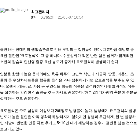
최고관리자
0건
6,765회
21-05-07 16:54
급변하는 현대인의 생활습관으로 인해 부각되는 질환들이 있다. 치료만큼 예방도 중
요한 질환인 '요로결석'이 그 중 하나다. 수분섭취가 적은 반면 염분 섭취가 많게되면
소변의 칼슘과 인산염 혈증 요산 농도가 증가해 요로결석이 발생하기 쉽다.
염분을 함량이 높은 음식외에도 육류 위주의 고단백 식단과 시금치, 땅콩, 아몬드, 초
콜릿 등 수산화나트륨을 함유한 음식은 과다 섭취하게되면 요로결석을 부추길 수 있
다. 오렌지, 레몬, 귤, 자몽 등 구연산을 함유한 식품은 결석형성억제에 효과적인 식품
을 섭취하는 건강한 식습관을 갖는 자세도 중요하다. 하루 2리터가량의 충분한 수분을
섭취하는 것도 중요하다.
요로결석은 주로 남성이 여성보다 2배정도 발병률이 높다. 남성에게 요로결석의 발병
빈도가 높은 원인은 아직 명확하게 밝혀지지 않았지만 성별과 무관하게, 한 번 발생하
면 재발이 빈번한 만큼 치료 후에도 5~10년 내에 재발하는 경우가 절반을 넘는 것으로
보고되고 있다.