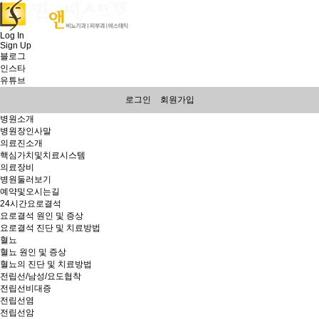
Log In
Sign Up
블로그
인스타
유튜브
로그인
회원가입
병원소개
병원장인사말
의료진소개
핵심가치및치료시스템
의료장비
병원둘러보기
예약및오시는길
24시간요로결석
요로결석 원인 및 증상
요로결석 진단 및 치료방법
혈뇨
혈뇨 원인 및 증상
혈뇨의 진단 및 치료방법
전립선/남성/요도협착
전립선비대증
전립선염
전립선암