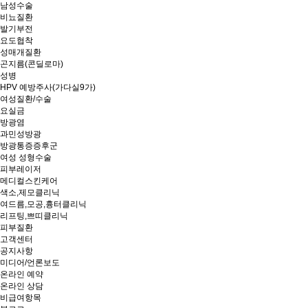
남성수술
비뇨질환
발기부전
요도협착
성매개질환
곤지름(콘딜로마)
성병
HPV 예방주사(가다실9가)
여성질환/수술
요실금
방광염
과민성방광
방광통증증후군
여성 성형수술
피부레이저
메디컬스킨케어
색소,제모클리닉
여드름,모공,흉터클리닉
리프팅,쁘띠클리닉
피부질환
고객센터
공지사항
미디어/언론보도
온라인 예약
온라인 상담
비급여항목