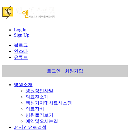
Log In
Sign Up
블로그
인스타
유튜브
로그인
회원가입
병원소개
병원장인사말
의료진소개
핵심가치및치료시스템
의료장비
병원둘러보기
예약및오시는길
24시간요로결석