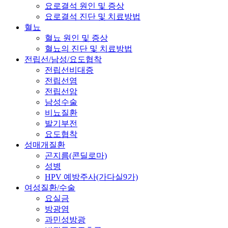
요로결석 원인 및 증상
요로결석 진단 및 치료방법
혈뇨
혈뇨 원인 및 증상
혈뇨의 진단 및 치료방법
전립선/남성/요도협착
전립선비대증
전립선염
전립선암
남성수술
비뇨질환
발기부전
요도협착
성매개질환
곤지름(콘딜로마)
성병
HPV 예방주사(가다실9가)
여성질환/수술
요실금
방광염
과민성방광