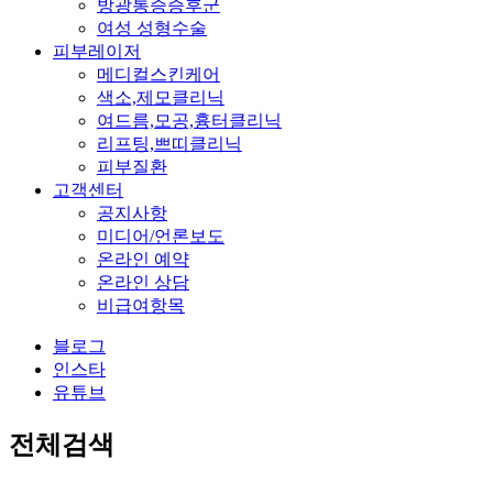
방광통증증후군
여성 성형수술
피부레이저
메디컬스킨케어
색소,제모클리닉
여드름,모공,흉터클리닉
리프팅,쁘띠클리닉
피부질환
고객센터
공지사항
미디어/언론보도
온라인 예약
온라인 상담
비급여항목
블로그
인스타
유튜브
전체검색