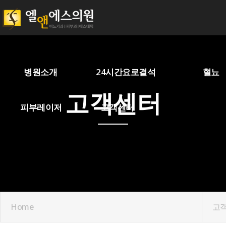
병원소개
24시간요로결석
혈뇨
고객센터
피부레이저
고객센터
Home
고